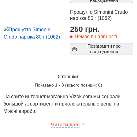
надходження
Прошутто Simonini Crudo
нарізка 80 г (1062)
250 грн.
Немає в наявності
Повідомити про
надходження
Сторінки:
Показано
1
-
8
(всього позицій:
8
)
На сайте интернет-магазина Vizok.com мы собрали
большой ассортимент и привлекательные цены на
М'ясні вироби.
В каталоге представлены - М'ясні вироби от ведущих
Читати далі
мировых производителей. Вы можете ознакомиться с
фотографиями, описанием товаров, отзывами