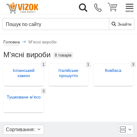
Вхід
UK
Знайти
Головна
М'ясні вироби
М'ясні вироби
8 товарів
1
1
3
Іспанський
Італійське
Ковбаса
хамон
прошутто
3
Тушковане м'ясо
Сортивання: